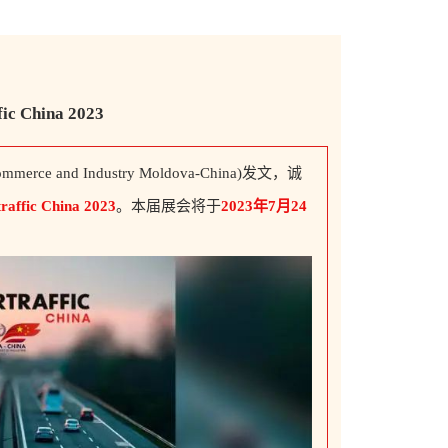
fic China 2023
Commerce and Industry Moldova-China)发文，诚
traffic China 2023
。本届展会将于
2023年7月24