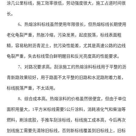
涂几公里标线，施工效率很低，劳动强度很大，施工占道时间很
长。
6、热熔涂料标线虽然使用年限很长，但热熔标线长期使用
老化龟裂严重，热胀冷缩，污染发黑，起皮脱落，标线表面粗
糙，容易粘附沥青泥土，抗污染性能差，尤其是高速公路的边线
龟裂严重，失去标线雪白鲜明醒目和反光亮度高的性能要求。
7、对路况要求高。刮涂施工的热熔涂料标线用于平整的沥
青新路效果较好，用于路面不太平整的旧路和水泥路附着力差，
标线脱落严重，不太适用。
8、综合成本高。热熔涂料的价格虽然很便宜，但由于单位
面积用量大，
1
平方米标线需要
5
公斤涂料，消耗液化气和柴油等
燃料，刷涂底胶，手推车刮涂标线，标线施工成本高，今后再次
划线施工需要先清除旧标线，否则新标线覆盖到旧标线上，旧标