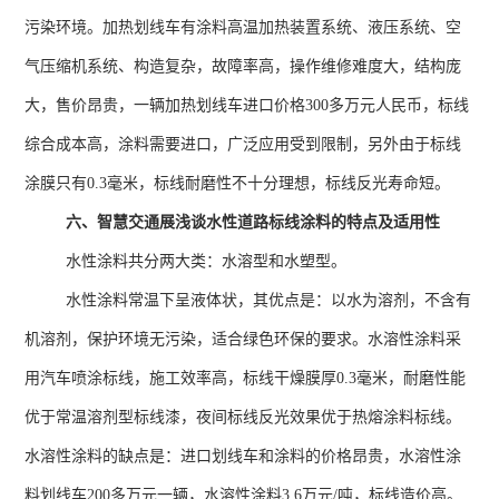
污染环境。加热划线车有涂料高温加热装置系统、液压系统、空
气压缩机系统、构造复杂，故障率高，操作维修难度大，结构庞
大，售价昂贵，一辆加热划线车进口价格
300
多万元人民币，标线
综合成本高，涂料需要进口，广泛应用受到限制，另外由于标线
涂膜只有
0.3
毫米，标线耐磨性不十分理想，标线反光寿命短。
六、智慧交通展浅谈水性道路标线涂料的特点及适用性
水性涂料共分两大类：水溶型和水塑型。
水性涂料常温下呈液体状，其优点是：以水为溶剂，不含有
机溶剂，保护环境无污染，适合绿色环保的要求。水溶性涂料采
用汽车喷涂标线，施工效率高，标线干燥膜厚
0.3
毫米，耐磨性能
优于常温溶剂型标线漆，夜间标线反光效果优于热熔涂料标线。
水溶性涂料的缺点是：进口划线车和涂料的价格昂贵，水溶性涂
料划线车
200
多万元一辆，水溶性涂料
3.6
万元
/
吨，标线造价高。