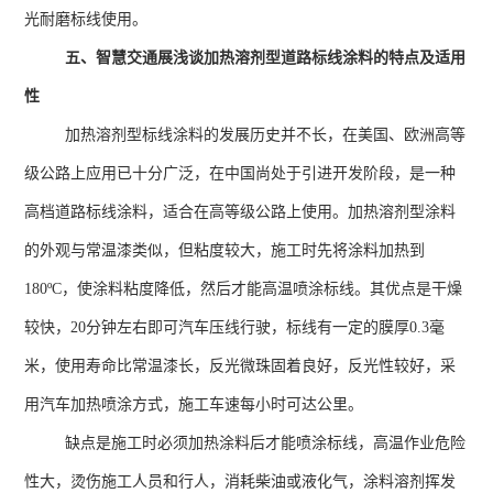
光耐磨标线使用。
五、智慧交通展浅谈加热溶剂型道路标线涂料的特点及适用
性
加热溶剂型标线涂料的发展历史并不长，在美国、欧洲高等
级公路上应用已十分广泛，在中国尚处于引进开发阶段，是一种
高档道路标线涂料，适合在高等级公路上使用。加热溶剂型涂料
的外观与常温漆类似，但粘度较大，施工时先将涂料加热到
180ºC
，使涂料粘度降低，然后才能高温喷涂标线。其优点是干燥
较快，
20
分钟左右即可汽车压线行驶，标线有一定的膜厚
0.3
毫
米，使用寿命比常温漆长，反光微珠固着良好，反光性较好，采
用汽车加热喷涂方式，施工车速每小时可达公里。
缺点是施工时必须加热涂料后才能喷涂标线，高温作业危险
性大，烫伤施工人员和行人，消耗柴油或液化气，涂料溶剂挥发