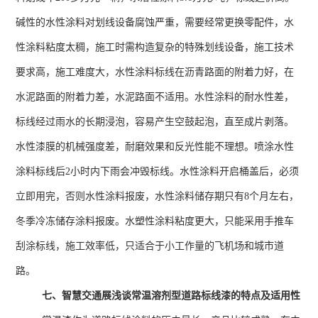
碱性的水性涂料对划线设备腐蚀严重，需要经常更换零配件，水
性涂料粘度太稠，施工时需构造复杂的特殊划线设备，施工技术
要求高，施工难度大，水性涂料标线在沥青路面的附着力好，在
水泥路面的附着力差，水泥路面不适用。水性涂料的耐水性差，
标线经过雨水的长期浸泡，容易产生空鼓起泡，直至成片剥落。
水性漆膜的机械强度差，耐磨效果和反光性能不理想。喷涂水性
涂料标线后
2
小时内下雨会冲毁标线。水性涂料开启桶盖后，必须
立即用完，否则水性涂料报废，水性涂料储存期只有
8
个月左右，
冬季冷冻储存涂料报废。水塑性涂料粘度更大，只能采用手推车
刮涂标线，施工效率低，只适合于小工作量的飞机场和城市道
路。
七、智慧交通展浅谈常温溶剂型道路标线漆的特点及适用性