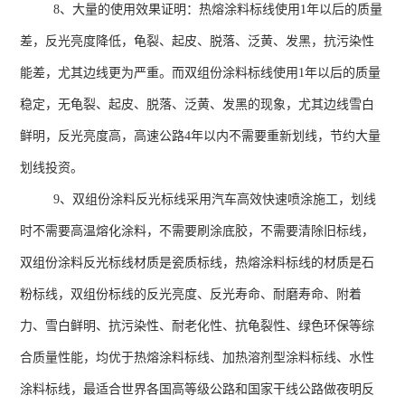
8、大量的使用效果证明：热熔涂料标线使用
1
年以后的质量
差，反光亮度降低，龟裂、起皮、脱落、泛黄、发黑，抗污染性
能差，尤其边线更为严重。而双组份涂料标线使用
1
年以后的质量
稳定，无龟裂、起皮、脱落、泛黄、发黑的现象，尤其边线雪白
鲜明，反光亮度高，高速公路
4
年以内不需要重新划线，节约大量
划线投资。
9、双组份涂料反光标线采用汽车高效快速喷涂施工，划线
时不需要高温熔化涂料，不需要刷涂底胶，不需要清除旧标线，
双组份涂料反光标线材质是瓷质标线，热熔涂料标线的材质是石
粉标线，双组份标线的反光亮度、反光寿命、耐磨寿命、附着
力、雪白鲜明、抗污染性、耐老化性、抗龟裂性、绿色环保等综
合质量性能，均优于热熔涂料标线、加热溶剂型涂料标线、水性
涂料标线，最适合世界各国高等级公路和国家干线公路做夜明反