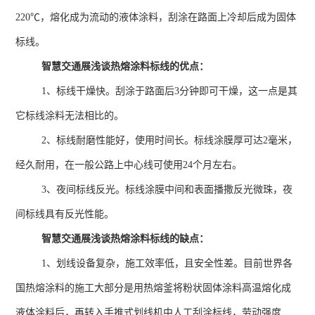
220℃
，熔化成为流动的液体涂料，刮涂在路面上冷却后成为固体
标线。
智慧交通展浅谈热熔涂料标线的优点：
1、标线干燥快。刮涂于路面后
3
分钟即可干燥，这一点是其
它标线涂料无法相比的。
2、标线耐磨性能好，使用时间长。标线涂膜厚可达
2
毫米，
经久耐用，在一般公路上中心线可使用
24
个月左右。
3、夜间标线反光。标线涂膜中间和表面播撒反光微珠，夜
间标线具有反光性能。
智慧交通展浅谈热熔涂料标线的缺点：
1、划线设备复杂，施工效率低，且安全性差。目前世界各
国热熔涂料的施工大部分是用热熔釜将粉状固体涂料高温熔化成
液体涂料后，再转入手推式划线机中人工刮涂标线，劳动强度