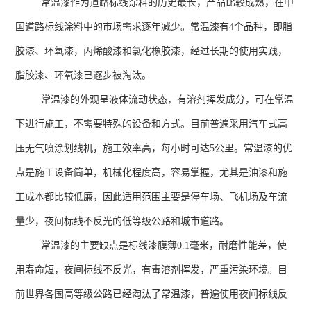
常温漆作为道路标线涂料的历史最长，产品比较成熟，在中
国道路标线涂料中的市场需求逐年减少。常温漆有
4
个品种，即脂
胶漆、环氧漆，丙烯酸漆和氯化橡胶漆，经过长期的使用实践，
脂胶漆、环氧漆已逐步被淘汰。
常温漆的外观呈液体流动状态，有溶剂挥发成分，可在常温
下进行施工，不需要特殊的设备和方式。目前普遍采用汽车式高
压无气喷涂划线机，施工效率高，每小时可达
5
公里。常温漆的优
点是施工设备简单，机械化程度高，容易掌握，尤其是油漆和施
工成本都比较低廉，因此适用范围主要是停车场、飞机场及车流
量少，夜间标线不反光的低等级公路和城市道路。
常温漆的主要缺点是标线漆膜薄
0.1
毫米，耐磨性能差，使
用寿命短，夜间标线不反光，有毒溶剂挥发，严重污染环境。目
前世界各国高等级公路已经淘汰了常温漆，普遍使用夜间标线反