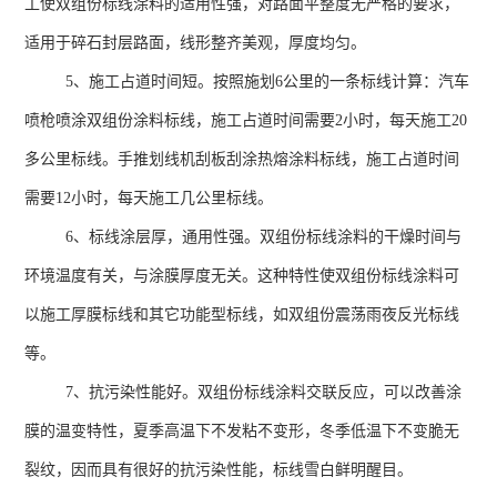
工使双组份标线涂料的适用性强，对路面平整度无严格的要求，
适用于碎石封层路面，线形整齐美观，厚度均匀。
5、施工占道时间短。按照施划
6
公里的一条标线计算：汽车
喷枪喷涂双组份涂料标线，施工占道时间需要
2
小时，每天施工
20
多公里标线。手推划线机刮板刮涂热熔涂料标线，施工占道时间
需要
12
小时，每天施工几公里标线。
6、标线涂层厚，通用性强。双组份标线涂料的干燥时间与
环境温度有关，与涂膜厚度无关。这种特性使双组份标线涂料可
以施工厚膜标线和其它功能型标线，如双组份震荡雨夜反光标线
等。
7、抗污染性能好。双组份标线涂料交联反应，可以改善涂
膜的温变特性，夏季高温下不发粘不变形，冬季低温下不变脆无
裂纹，因而具有很好的抗污染性能，标线雪白鲜明醒目。