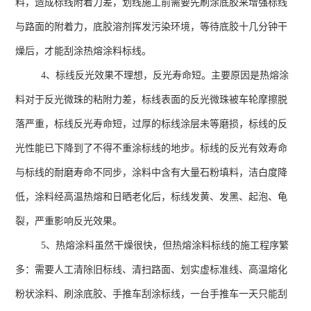
料，造成标线附着力差，划线施工前需要先刷涂底胶来增强标线
与路面的附着力，底胶溶剂挥发污染环境，等待底胶十几分钟干
燥后，才能刮涂热熔涂料标线。
4、标线反光效果不理想，反光寿命短。主要原因是热熔涂
料对于反光微珠的粘附力差，标线表面的反光微珠被车轮摩擦脱
落严重，标线反光寿命短，过厚的标线涂层未等磨损，标线的反
光性能已下降到了不得不重涂标线的地步。标线的反光有效寿命
与标线的耐磨寿命不同步，涂料中含有大量石粉填料，洁白度降
低，涂料经高温热熔和日晒老化后，标线发黄、发黑、起泡、龟
裂，严重影响反光效果。
5、热熔涂料虽然干燥很快，但热熔涂料标线的施工程序繁
多：需要人工清除旧标线、清扫路面、划实虚标准线、高温熔化
粉状涂料、刷涂底胶、手推车刮涂标线，一台手推车一天只能刮