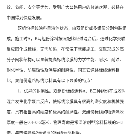
效、节能、安全等优势，受到广大公路用户的普遍欢迎，必将在
中国得到快速发展。
双组份标线涂料呈液体状态，由双组份或多组份分别包装组
成，施工时
A
，
B
两组份涂料按照配比经过混合后，通过化学交联
反应固化成标线，无需加热，在常温下就能施工。交联形成的高
分子网状结构可以显著提高标线涂膜的力学性能、耐水、耐油、
耐化学性、防腐蚀性及涂层的耐磨性，同其它道路标线涂料相
比，双组份道路标线涂料具有以下显著的特点：
1、优异的耐磨性。双组份标线涂料
A
、
B
二种组份在成膜时
混合发生化学聚合反应，使标线涂膜具有很高的密实度和机械强
度，具有相当高的硬度和极高的耐磨性。双组份标线的喷涂涂膜
厚度一般在
0.4~0.6
毫米，物理寿命是常温溶剂型涂料标线的
5~8
倍，与热熔涂料
2
毫米厚的标线寿命相当。