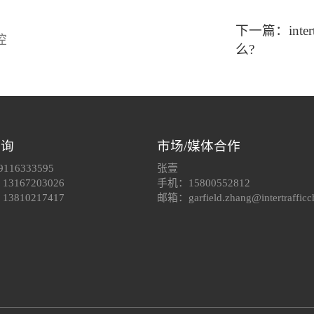
下一篇：inte
控
么?
咨询
市场/媒体合作
116333595
张壹
3167203026
手机：15800552812
3810217417
邮箱：garfield.zhang@intertrafficc