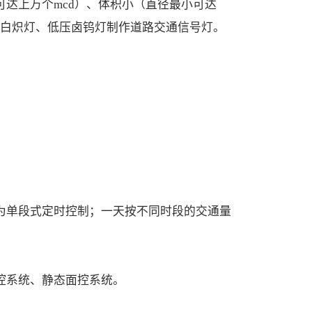
可达上万个mcd）、体积小（直径最小可达
替白炽灯、低压卤钨灯制作道路交通信号灯。
为单段式定时控制；一天按不同时段的交通量
控系统、静态面控系统。