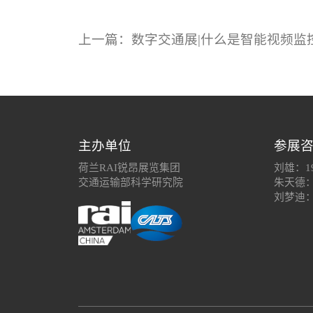
上一篇：数字交通展|什么是智能视频监
主办单位
参展
荷兰RAI锐昂展览集团
刘雄：19
交通运输部科学研究院
朱天德：1
刘梦迪：1