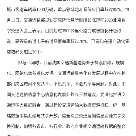
城市客运车辆超
1000
万辆，重点领域北斗系统应用率超过
95%
。
”9
月
11
日，交通运输部规划研究院信息所副所长陈琨在
2023
北京数
字交通大会上表示，目前超过
3500
公里公路完成智能化升级改
造，高等级航道电子航道图覆盖率超过
70%
，已建和在建自动化集
装箱码头超过
20
个。
但与此同时，目前我国交通新基建尚处于探索阶段，规模
化、网络化效益难以发挥。交通运输数字化在发展过程中存在跨
部门跨区域间不想共享、不愿共享、不会共享等问题。对此，中
国交通通信信息中心信息化发展处处长王林建议，要深化推进交
通运输大数据融合，通过建设交通运输大数据资源枢纽，统一基
础数据采集汇聚与共享开放，健全综合交通运输信息资源共享交
换机制，加强各省市、各行业、政府企业间交通运输数据的整合