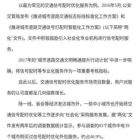
以最为常见的交通信号配时优化服务为例。
2016
年
5
月
,
公安
交管局发布《推进城市道路交通标志标线标准化工作方案》和
《推进城市道路交通信号灯配时智能化工作方案》
(
以下简称
“
两
化
”
文件
)
。文件中积极鼓励引入社会化专业机构进行信号配时服
务。
2017年的
“
城市道路交通文明畅通提升行动计划
”
中进一步明
确，将信号配时等专业化服务作为一项重要考核指标。
自此以后，交通信号配时优化服务市场项目数量、用户对服
务的认可度都呈几何级数增长。
除一线、省会等经济发达城市外，一些中小城市也开始将交
通信号配时优化等工作逐步向“社会化”采购服务发展。据“两化”文
件发布两年后的调查数据统计显示，参与调查的
83
个城市中有
39
个城市购买过信号配时优化外包服务，约占
46.9%
。