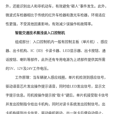
外，还能识别出人和非机动车，有效避免“砸人”事件发生。此外，
微波式车检器相比于传统的红外车检器和激光车检器，环境适应
性更强，不受其他因素影响，有效减少误操作和故障率。
智能交通技术展浅谈入口控制机
组成部分：入口控制机内一般有控制主板（单片机）、感应
器、出卡机构、
IC
（
ID
）卡读卡器、
LED
显示器、出卡按钮、通
话按钮、喇叭等部件，此外还有专用电源为上述部件提供其所需
的
5V
、
12V
及
24V
工作电压。
工作原理：当车辆驶入感应线圈，单片机检测到感应信号，
驱动语音芯片发出操作提示语音，同时给
LED
发出信号，显示文
字提示信息。司机按操作提示按
“
取卡
”
键后，单片机接受取卡信号
并发出控制指令给出卡机构，同时对读卡系统发出控制信号。出
卡机构接到出卡信号，驱动电机转动，出一张卡后便自动停止。