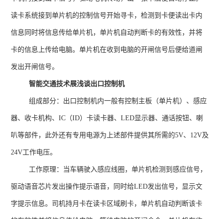
读卡系统接到单片机的控制信号开始寻卡，检测到卡便读出卡内
信息同时将信息传给单片机，单片机自动判断卡的有效性，并将
卡的信息上传给电脑。单片机在收到电脑的开闸信号后便给道闸
发出开闸信号。
智能交通技术展浅谈出口控制机
组成部分：出口控制机内一般有控制主板（单片机）、感应
器、收卡机构、
IC
（
ID
）卡读卡器、
LED
显示器、通话按钮、喇
叭等部件，此外还有专用电源为上述部件提供其所需的
5V
、
12V
及
24V
工作电压。
工作原理：当车辆驶入感应线圈，单片机检测到感应信号，
驱动语音芯片发出操作提示语音，同时给
LED
发出信号，显示文
字提示信息。司机持月卡在读卡区域刷卡，单片机自动判断该卡