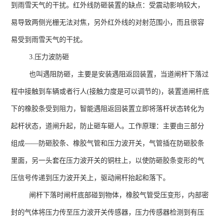
到雨雪天气的干扰。红外线防砸装置的缺点：受震动影响较大，
易导致两侧光栅无法对焦，另外红外线的对射范围小，而且很容
易受到雨雪天气的干扰。
3.压力波防砸
也叫遇阻防砸，主要是安装遇阻返回装置，当道闸杆下落过
程中接触到车辆或者行人
(
接触力度是可以调节的
)
，装置道闸杆底
下的橡胶条受到阻力，智能遇阻返回装置立即将落杆状态转化为
起杆状态，道闸升起，防止砸车砸人。工作原理：主要由三部分
组成
——
防砸胶条、橡胶气管和压力波开关，气管插在防砸胶条
里面，另一头套在压力波开关的铜柱上，以使防砸胶条变形的气
压信号传递到压力波开关上，驱动闸杆抬起和落下。
闸杆下落时闸杆底部碰到物体，橡胶气管受压变形，内部密
封的气体将压力传至压力波开关传感器，压力传感器检测到有压