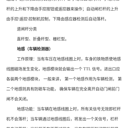
杆的上升和下降由手控按钮或遥控器来操作；自动闸栏杆的上升
由手控
\
遥控
\
控制机控制，下降由感应器检测后自动落杆。
道闸杆分类
直杆型、折叠杆型、栅栏型。
地感（车辆检测器）
工作原理：当有车压在地感线圈上时，车身的铁物质使地感
线圈磁场发生变化，地感模块就会输出一个
TTL
信号。进出口应
各装两个地感模块， 一般来讲， 第一个地感作用为车辆检测， 第
二个地感则具有防砸车功能， 确保车辆在完全离开自动门闸前门
闸不会关闭。
地感功能：当车辆在地感线圈上时，所有关信号无效即栏杆
机不会落杆；当车辆通过地感线圈后，将发出一个关信号，栏杆