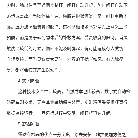
力时，输出信号至道闸控制杆，闸杆自动升起，防止闸杆自动下
落造成事故。当物体离开后，橡胶管形状恢复正常，闸杆重新下
落。压力波防砸装置的缺点：这种防砸技术不算是真正意义上的
预防，而是属于砸到物体后的补救方案。受灵敏度的限制，当灵
敏度比较低的时候，闸杆不能及时弹起，有可能造成行人受伤、
车辆受损，而当灵敏度太高时，外界的干扰（如风、有人触摸
等）都将会使其产生误动作。
4.数字防砸
这种技术安全性比较高，当然成本也比较高，数字式自动检
防砸车测技术，无需其他辅助保护装置，实时精确采集闸杆运行
数据监控运行，一旦运行过程中受阻，闸杆将迅速升起。
5.雷达防砸
雷达车检器的优点十分突出：除去安装、维护更加方便之