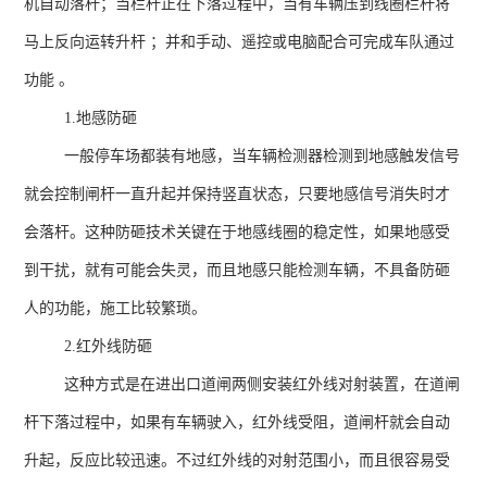
机自动落杆；当栏杆正在下落过程中，当有车辆压到线圈栏杆将
马上反向运转升杆 ；并和手动、遥控或电脑配合可完成车队通过
功能 。
1.地感防砸
一般停车场都装有地感，当车辆检测器检测到地感触发信号
就会控制闸杆一直升起并保持竖直状态，只要地感信号消失时才
会落杆。这种防砸技术关键在于地感线圈的稳定性，如果地感受
到干扰，就有可能会失灵，而且地感只能检测车辆，不具备防砸
人的功能，施工比较繁琐。
2.红外线防砸
这种方式是在进出口道闸两侧安装红外线对射装置，在道闸
杆下落过程中，如果有车辆驶入，红外线受阻，道闸杆就会自动
升起，反应比较迅速。不过红外线的对射范围小，而且很容易受